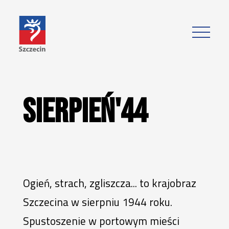
21 Kwietnia
Sierpień'44
5 Września
19 czerwca
Sierpień'44
80 lat Polskiego Szczecina
9 Października
22 Października
Ogień, strach, zgliszcza... to krajobraz
Szczecina w sierpniu 1944 roku.
Spustoszenie w portowym mieści